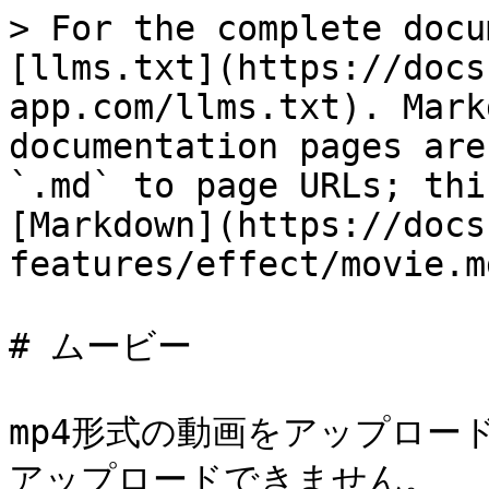
> For the complete docu
[llms.txt](https://docs
app.com/llms.txt). Mark
documentation pages are
`.md` to page URLs; thi
[Markdown](https://docs
features/effect/movie.md
# ムービー

mp4形式の動画をアップロー
アップロードできません。
