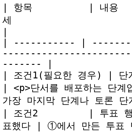
| 항목          | 내용   
세                                                             
|

| ----------- | -------
-----------------------
------- |

| 조건1(필요한 경우) | 단계 진행·○○
| <p>단서를 배포하는 단계입
가장 마지막 단계나 토론 단계가
| 조건2         | 투표
표했다 | ①에서 만든 투표 