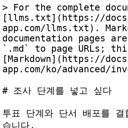
> For the complete docu
[llms.txt](https://docs
app.com/llms.txt). Mark
documentation pages are
`.md` to page URLs; thi
[Markdown](https://docs
app.com/ko/advanced/inv
# 조사 단계를 넣고 싶다

투표 단계와 단서 배포를 결
습니다.
