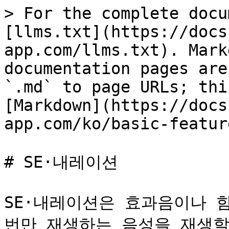
> For the complete docu
[llms.txt](https://docs
app.com/llms.txt). Mark
documentation pages are
`.md` to page URLs; thi
[Markdown](https://docs
app.com/ko/basic-featur
# SE·내레이션

SE·내레이션은 효과음이나 함
번만 재생하는 음성을 재생할