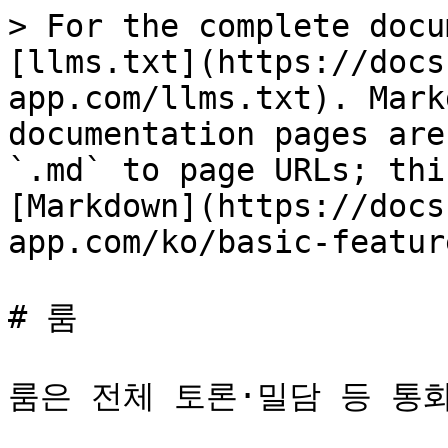
> For the complete docu
[llms.txt](https://docs
app.com/llms.txt). Mark
documentation pages are
`.md` to page URLs; thi
[Markdown](https://docs
app.com/ko/basic-featur
# 룸

룸은 전체 토론·밀담 등 통화