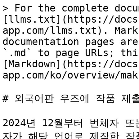
> For the complete docu
[llms.txt](https://docs
app.com/llms.txt). Mark
documentation pages are
`.md` to page URLs; thi
[Markdown](https://docs
app.com/ko/overview/mak
# 외국어판 우즈에 작품 제출
2024년 12월부터 번체자 
자가 해당 언어로 제작한 작