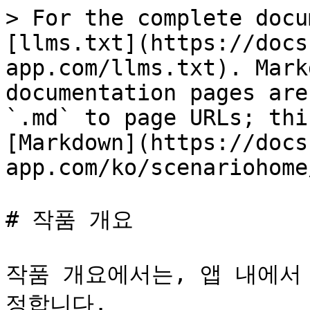
> For the complete docu
[llms.txt](https://docs
app.com/llms.txt). Mark
documentation pages are
`.md` to page URLs; thi
[Markdown](https://docs
app.com/ko/scenariohome
# 작품 개요

작품 개요에서는, 앱 내에서
정합니다.
