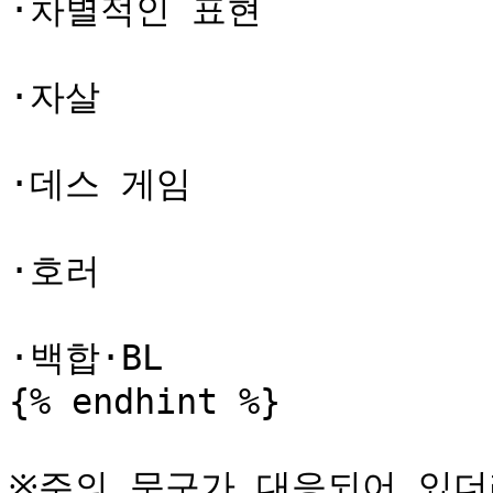
·차별적인 표현

·자살

·데스 게임

·호러

·백합·BL

{% endhint %}

※주의 문구가 대응되어 있더