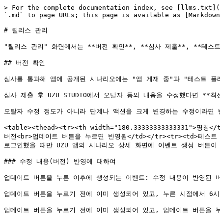
> For the complete documentation index, see [llms.txt](
`.md` to page URLs; this page is available as [Markdown
# 릴리스 관리

"릴리스 관리" 화면에서는 **버전 확인**, **심사 제출**, **테스트
## 버전 확인

심사를 통과해 앱에 공개된 시나리오에는 "앱 게재 중"과 "테스트 플
심사 제출 후 UZU STUDIO에서 오탈자 등의 내용을 수정했다면 **
오탈자 수정 정도가 아니라 단계나 액션을 크게 변경하는 수정이라면 반
<table><thead><tr><th width="180.33333333333331"
버전<br>업데이트 버튼을 누르면 반영됨</td></tr><tr><td>테스
로그인했을 때만 UZU 앱의 시나리오 상세 화면에 이벤트 생성 버튼이 두 개 
### 수정 내용(버전) 반영에 대하여

업데이트 버튼을 누른 이후에 생성되는 이벤트: 수정 내용이 반영된 
업데이트 버튼을 누르기 전에 이미 생성되어 있고, 누른 시점에서 6시
업데이트 버튼을 누르기 전에 이미 생성되어 있고, 업데이트 버튼을 누