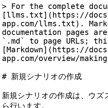
> For the complete docu
[llms.txt](https://docs
app.com/llms.txt). Mark
documentation pages are
`.md` to page URLs; thi
[Markdown](https://docs
app.com/overview/making
# 新規シナリオの作成

新規シナリオの作成は、ウズス
ら行います。
