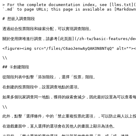
> For the complete documentation index, see [llms.txt](
`.md` to page URLs; this page is available as [Markdown
# 想嵌入調查階段

透過結合投票階段和線索分配，可以實現調查階段。

關於使用牌堆進行調查，請參考[此頁面](/zh-tw/basic-features/deck
<figure><img src="/files/C6aoJenwAyQAKON8NTqQ" alt=""><
\\

## ①創建階段

從階段列表中點擊「添加階段」，選擇「投票」階段。

在創建的投票階段中，設置調查地點的選項。

如果多個玩家調查同一地點，獲得的線索會減少，因此最好設置為可以查看每
\\

此外，點擊「選擇條件」中的「禁止重複投票此選項」，可以防止兩人以上投
在遊戲畫面中，某人選擇的選項會在其他人的畫面上顯示為淡色。
