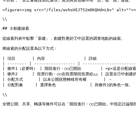
※目前，「禁止重複投票此選項」無法與其他條件用「且」或「或」連接。

<figure><img src="/files/wvhoVEJT52mDKQHdnL6v" alt=""><
\\

## ②創建線索

從線索列表中點擊「新建」，創建對應於①中設置的調查地點的線索。

將線索的分配設置為以下方式：

| 項目       | 內容                | 詳細                  
| -------- | ----------------- | ----------------------
| 條件1（必要時） | 階段進行・○○已開始        | <p>這是分配
| 條件2      | 投票行動・○○在投票階段投票給△△ | 設置在①中創建的
| 分配方式　　   | 以未公開狀態轉移所有權       | －              
| 分配對象     | 選擇角色              | 與條件2的角色一致。      
\\
