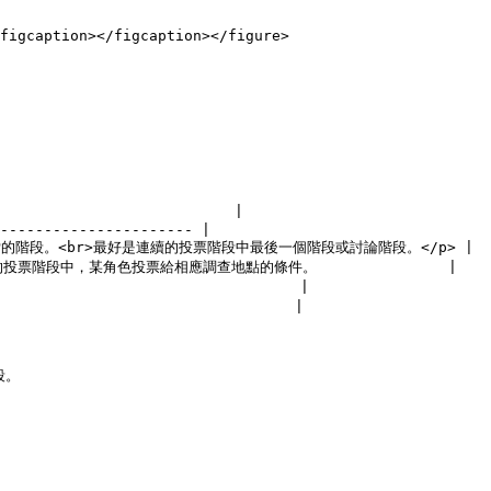
figcaption></figcaption></figure>

                         |

---------------------- |

線索的階段。<br>最好是連續的投票階段中最後一個階段或討論階段。</p> |

投票階段中，某角色投票給相應調查地點的條件。               |

                              |

                             |
