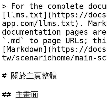
> For the complete docu
[llms.txt](https://docs
app.com/llms.txt). Mark
documentation pages are
`.md` to page URLs; thi
[Markdown](https://docs
tw/scenariohome/main-sc
# 關於主頁整體

## 主畫面
