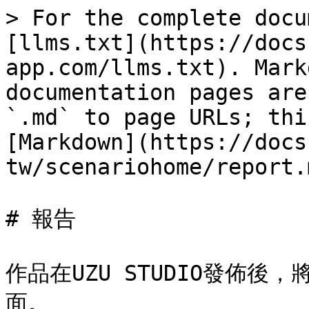
> For the complete docu
[llms.txt](https://docs
app.com/llms.txt). Mark
documentation pages are
`.md` to page URLs; thi
[Markdown](https://docs
tw/scenariohome/report.m
# 報告

作品在UZU STUDIO發佈
面。
