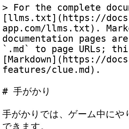
> For the complete docu
[llms.txt](https://docs
app.com/llms.txt). Mark
documentation pages are
`.md` to page URLs; thi
[Markdown](https://docs
features/clue.md).

# 手がかり

手がかりでは、ゲーム中にや
できます。
