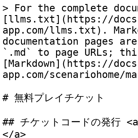
> For the complete docu
[llms.txt](https://docs
app.com/llms.txt). Mark
documentation pages are
`.md` to page URLs; thi
[Markdown](https://docs
app.com/scenariohome/ma
# 無料プレイチケット

## チケットコードの発行 <a hr
</a>
